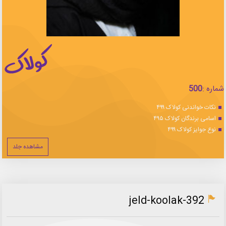
شماره :
500
نکات خواندنی کولاک ۴۹۹
اسامی برندگان کولاک ۴۹۵
نوع جوایز کولاک ۴۹۹
مشاهده جلد
jeld-koolak-392