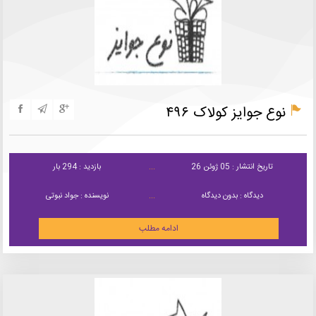
نوع جوایز کولاک ۴۹۶
تاریخ انتشار : 05 ژوئن 26
بازدید : 294 بار
دیدگاه : بدون دیدگاه
نویسنده : جواد نبوتی
ادامه مطلب