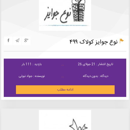
نوع جوایز کولاک ۴۹۹
تاریخ انتشار : 21 جولای 26
بازدید : 111 بار
دیدگاه : بدون دیدگاه
نویسنده : جواد نبوتی
ادامه مطلب