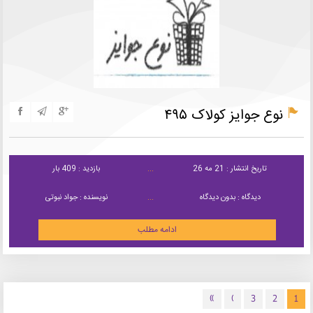
نوع جوایز کولاک ۴۹۵
تاریخ انتشار : 21 مه 26
بازدید : 409 بار
دیدگاه : بدون دیدگاه
نویسنده : جواد نبوتی
ادامه مطلب
»
›
3
2
1