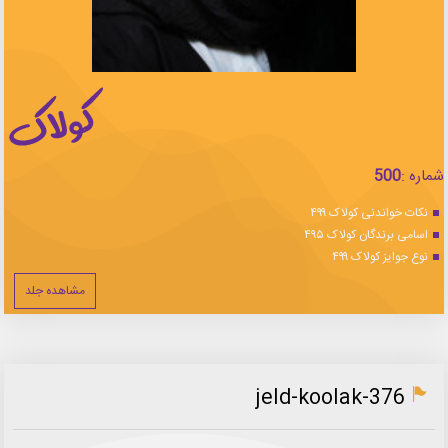
شماره :
500
نکات خواندنی کولاک ۴۹۹
اسامی برندگان کولاک ۴۹۵
نوع جوایز کولاک ۴۹۹
مشاهده جلد
jeld-koolak-376