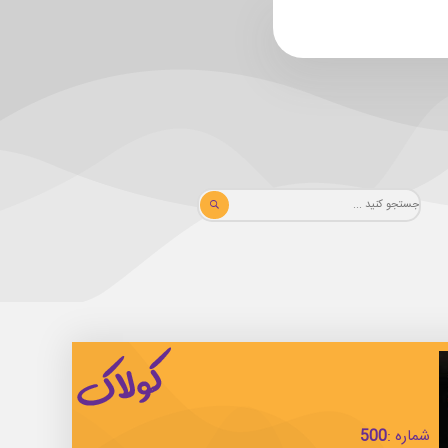
شماره :
500