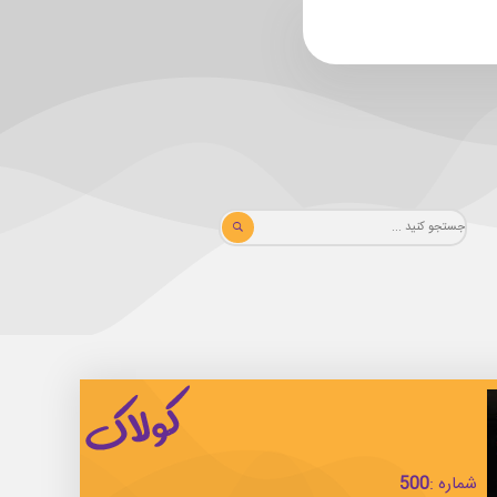
شماره :
500