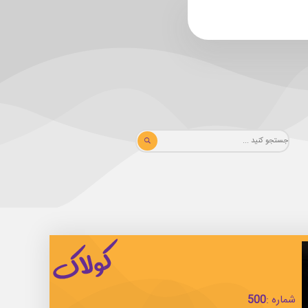
شماره :
500