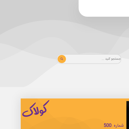
شماره :
500