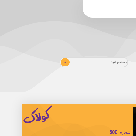
شماره :
500