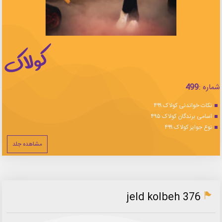
شماره :
499
نکات خواندنی کولاک ۴۹۹
اسامی برندگان کولاک ۴۹۵
نوع جوایز کولاک ۴۹۹
مشاهده جلد
jeld kolbeh 376