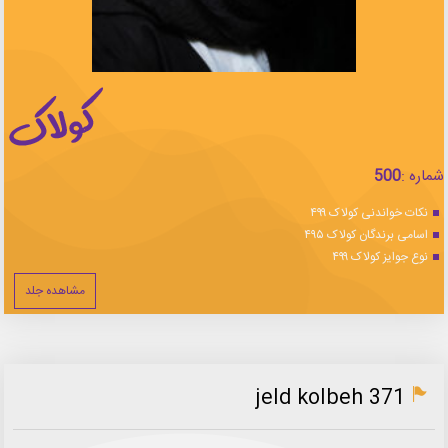
شماره :
500
نکات خواندنی کولاک ۴۹۹
اسامی برندگان کولاک ۴۹۵
نوع جوایز کولاک ۴۹۹
مشاهده جلد
jeld kolbeh 371