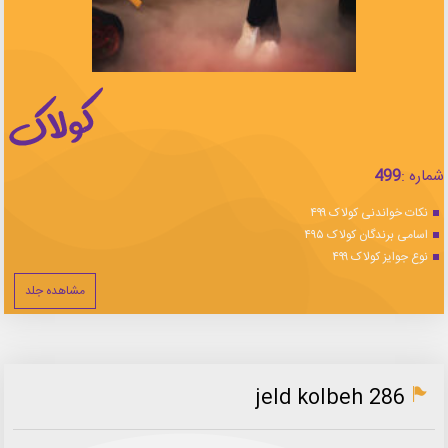
شماره :
499
نکات خواندنی کولاک ۴۹۹
اسامی برندگان کولاک ۴۹۵
نوع جوایز کولاک ۴۹۹
مشاهده جلد
jeld kolbeh 286