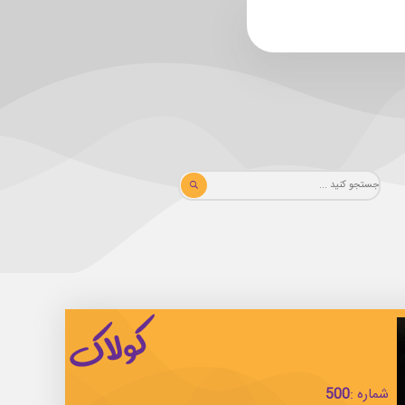
شماره :
500