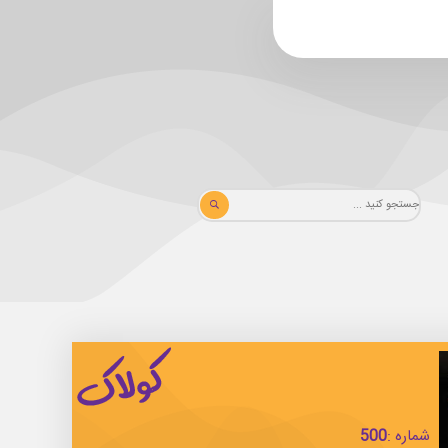
شماره :
500