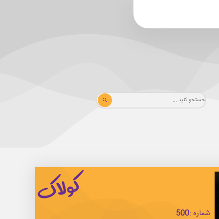
شماره :
500