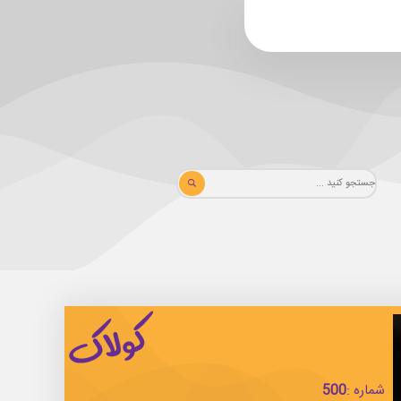
شماره :
500