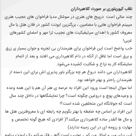
نقاب کیوریتوری بر صورت کلاهبرداران
چند سالی است درپیج های هنری در سوشال مدیا فراخوان های عجیب هنری
میبینم.فراخوان هایی با مضامین ، بزرگترین ایونت کشور در فلان هتل یا مال
معروف کشور با اهدای سرتیفیکیت های عجیب تر! مهر و امضای کشورهای
غربی!
خب واضح است این فراخوان برای هنرمندان بی تجربه و جوان بسیار پر زرق
و برق است اما غافل از آنکه در دام کلاهبرداری می افتند و بعد از اتمام
نمایشگاه کار به نزاع و شکایت کشیده می‌شود.
کلاهبرداران می دانند دروغ هر چه بزرگتر باور پذیری اش برای این دسته از
هنرمندان راحتر و بهتر خواهد بود.
اما سوال اینجا است ورود این افراد به عرصه ی هنر آن هم با این همه وعده
و وعیدهای پوچ و دروغین چگونه است؟ چرا نمایشگاهها در داخل چند سال
است که جولانگاه این متخلفین شده است؟!
این افراد بر اساس چه ضابطه یا بهتر بگویم چه رابطه ای با معروفترین هتل ها
و مال ها آنقدر ساده کلاهبرداری میکنند؟( افرادی که هیچ گونه تخصص و
مهارت و رزومه ای در این زمینه ندارند)
این برای من و امثال من کمی عجیب است گاهی فکر میکنم یک ایونت برنامه