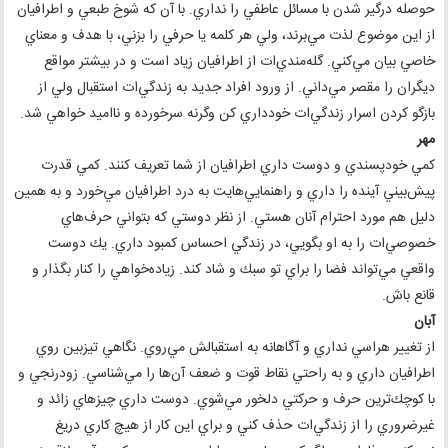
حوصله درگير شدن با مسائل عاطفي را نداري. با آن كه شوخ طبعي و اطرافيان
از اين موضوع لذت مي‌برند، ولي هر كلمه يا حرفي را بزني، با هدف و معناي
خاصي بيان مي‌كني. گله‌مندي‌ات از اطرافيان زياد است و در بيشتر مواقع
ديگران را مقصر مي‌داني. از ورود افراد جديد به زندگي‌ات استقبال ولي از
بازگو كردن اسرار زندگي‌ات خودداري كن وگرنه سرخورده و نااميد خواهي شد.
مهر
كمي خودپسندي و دوست داري اطرافيان از شما تعريف كنند. كمي قدرت
پيش‌بيني آينده را داري و راهنمايي‌هايت به درد اطرافيان مي‌خورد و به همين
دليل هم مورد احترام آنان هستي. از نظر دوستي كه بتواني حرف‌هاي
خصوصي‌ات را به او بگويي، در زندگي احساس كمبود داري. يك دوست
واقعي مي‌تواند فضا را براي تو سبك و شاد كند. زياده‌خواهي را كنار بگذار و
قانع باش.
آبان
از تغيير هراسي نداري و آگاهانه به استقبالش مي‌روي. نگاهي تيزبين روي
اطرافيان داري و به راحتي نقاط قوت و ضعف آن‌ها را مي‌شناسي. زودرنجي و
با كوچك‌ترين حرف و حركتي دلخور مي‌شوي. دوست داري چيزهاي زائد و
غيرضروري را از زندگي‌ات حذف كني و براي اين كار از هيچ كاري دريغ