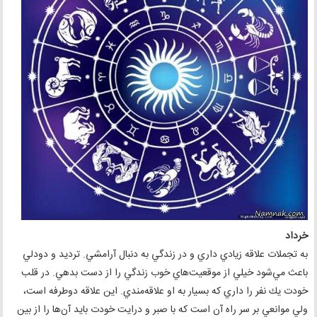
خرداد
به تجملات علاقه زيادي داري و در زندگي به دنبال آرامشي. ترديد و دودلي
باعث مي‌شود خيلي از موقعيت‌هاي خوب زندگي را از دست بدهي. در قلب
خودت يك نفر را داري كه بسيار به او علاقه‌مندي. اين علاقه دوطرفه است،
ولي موانعي بر سر راه آن است كه با صبر و درايت خودت بايد آن‌ها را از بين