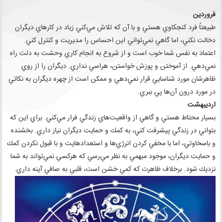
فروردين
طبيعتاً فرد كنجكاوي هستي و با آن كه تلاش مي‌كني زياد در كارهاي ديگران
دخالت نكني، اما گاهي نمي‌تواني اين احساس را مديريت و كنترل كني.
اعتماد به نفس شما خوب است و از شروع به انجام كاري وحشت به دلت راه
نمي‌دهي. از آموختن و پوزش خواستن،‌ هراسي نداري. ديگران را از روي
ظاهرشان مورد شناسايي قرار نمي‌دهي و ممكن است از چهره ديگران به نكاتي
در مورد درون آن‌ها پي ببري.
ارديبهشت
بسيار محتاط هستي و گاهي از واقعيت‌هاي زندگي فرار مي‌كني. براي اين كه
بتواني در زندگي پيشرفت كني، به كمك و حمايت ديگران نياز داري. بخشنده
و باسخاوتي، اما با مخفي كردن انرژي‌ها و استعدادهايت و با قبول نكردن كمك
و حمايت ديگران، موجود مبهمي به نظر مي‌رسي كه هركسي نمي‌تواند به شما
نزديك شود. برخلاف ظاهرت كه كمي خشن است، ‌قلبي به صافي آينه داري.