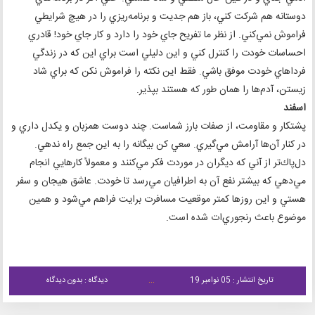
دوستانه هم شركت كني، باز هم جديت و برنامه‌ريزي را در هيچ شرايطي
فراموش نمي‌كني. از نظر ما تفريح جاي خود را دارد و كار جاي خود! قادري
احساسات خودت را كنترل كني و اين دليلي است براي اين كه در زندگي
فرداهاي خودت موفق باشي. فقط اين نكته را فراموش نكن كه براي شاد
زيستن، آدم‌ها را همان طور كه هستند بپذير.
اسفند
پشتكار و مقاومت، از صفات بارز شماست. چند دوست همزبان و يكدل داري و
در كنار آن‌ها آرامش مي‌گيري. سعي كن بيگانه را به اين جمع راه ندهي.
دل‌پاك‌تر از آني كه ديگران در موردت فكر مي‌كنند و معمولاً كارهايي انجام
مي‌دهي كه بيشتر نفع آن به اطرافيان مي‌رسد تا خودت. عاشق هيجان و سفر
هستي و اين روزها كمتر موقعيت مسافرت برايت فراهم مي‌شود و همين
موضوع باعث رنجوري‌ات شده است.
تاریخ انتشار : 05 نوامبر 19
دیدگاه : بدون دیدگاه