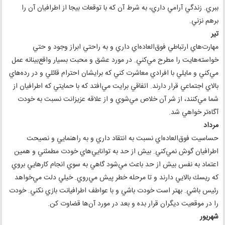
ببري. زندگي آرامي داري، به شرط آن كه با توقعات بيجا از اطرافيان آن را
برهم نزني.
تير
مهارت‌هاي ارتباطي فوق‌العاده‌اي داري و به راحتي ابراز وجود و حتي
خواسته‌هايت را مطرح مي‌كني. در مورد عشق و محبت بسيار واقع‌بينانه عمل
مي‌كني و مايلي با افرادي معاشرت كني كه برايشان احترام قائلي و در رده‌هاي
بالاي اجتماعي قرار دارند. اتفاقي برايت مي‌افتد كه با حمايتي كه اطرافيان از
شما مي‌كنند، از شر آن خلاص مي‌شوي و از علاقه عزيزانت نسبت به خودت
آگاه‌تر خواهي شد.
مرداد
حساسيت فوق‌العاده‌اي نسبت به انتقاد داري و به راهنمايي و نصيحت
اطرافيان گوش نمي‌كني. بيش از حد به توانايي‌هاي خودت مطمئني و همين
اعتماد به نفس بيش از حد باعث مي‌شود گاهي به سوي انجام كارهايي بروي
كه ريسك بالايي دارند و تا مرحله خطر پيش مي‌روي. خيلي دلت مي‌خواهد
رئيس باشي. بهتر است خودت باشي و با عواطف اطرافيانت بازي نكني. خودت
را در موقعيت ديگران قرار بده و بعد در مورد آن‌ها قضاوت كن.
شهريور