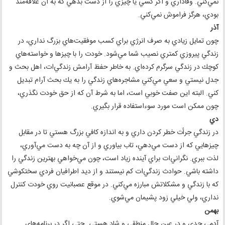
نمي‌كني. وفاداري و اگر كسي يا چيزي را از دست بدهي كه به آن علاقه‌مند
بودي، هرگز فراموش نمي‌كني.
آذر
چون تمايل زيادي به صرف انرژي براي كسب موفقيت‌هاي بزرگ نداري، در
زندگي پيروزي كمتري نصيب شما مي‌شود. خودت را با چيزها و خواسته‌هاي
كوچك در زندگي سرگرم كرده‌اي. به خاطر حفظ آرامش زندگي‌ات، اهل بحث و
جدل نيستي و سعي مي‌كني مشاجره‌هاي زندگي را به يك بحث آرام تبديل
كني. البته اين صفت خوبي است، اما به شرط آن كه از حق خودت نگذري،
چون ممكن است مورد سوءاستفاده قرار بگيري.
دي
در زندگي جرأت خطر كردن داري و به اندازه كافي بزرگ هستي تا در مقابل
چيزهايي كه از دست مي‌دهي، تاب بياوري و از آن چه به دست مي‌آوري،
لذت ببري. نگراني‌ات براي آينده زياد است، چون مي‌خواهي بهترين زندگي را
داشته باشي. حوادث زندگي‌ات كم نيستند و از ديد اطرافيان فردي سختكوشي
كه با زندگي و مشكلاتش مبارزه مي‌كني. در موقع عصبانيت روي خودت كنترل
نداري، ولي خيلي زود پشيمان مي‌شوي.
بهمن
آدمي جدي و در عين حال منطقي و شاد هستي. حتي اگر در برنامه‌هاي