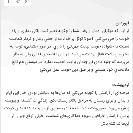
فروردين
از اين كه ديگران اعمال و رفتار شما را چگونه تعبير كنند، باكي نداري و راه
خودت را طي مي‌كني. اصولا توكل بر خدا، مدار اصلي رفتار و كردار شماست.
نسبت به خانواده خودت نهايت مهرباني را داري. در امور اجتماعي، توجه به
محرومان باعث فعال بودنت مي‌شود. در امور اقتصادي فعالي ولي به نظر
مي‌رسد كه جنبه مادي آن چندان برايت اهميت ندارد. در دوستي هم تابع
ملاك‌هاي خود هستي و بر طبق ميل خودت عمل مي‌كني.
ارديبهشت
مرحله‌اي از آرامش را تجربه مي‌كني كه سال‌ها به دنبالش بودي. قدر اين ايام
را بدان و براي رسيدن به مراحل بالاتر ريسك نكن. زندگي‌ات آهسته و پيوسته
پيش مي‌رود. صبوري‌ات باعث شده تا در بسياري از موارد به هدف‌هاي خودت
برسي. آرامش اطرافيان نتيجه فداكاري‌هاي شماست. خيلي توقع جبران از
آن‌ها نداشته باش.