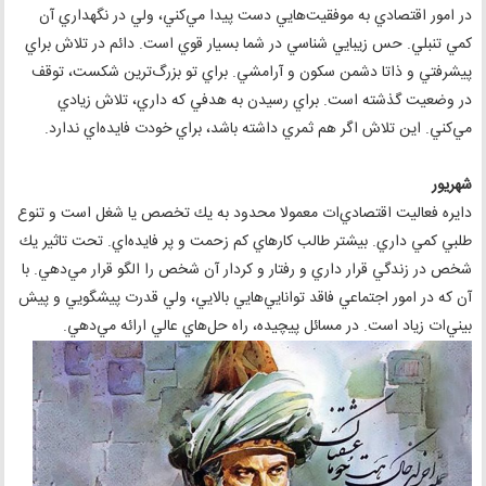
در امور اقتصادي به موفقيت‌هايي دست پيدا مي‌كني، ولي در نگهداري آن
كمي تنبلي. حس زيبايي شناسي در شما بسيار قوي است. دائم در تلاش براي
پيشرفتي و ذاتا دشمن سكون و آرامشي. براي تو بزرگ‌ترين شكست، توقف
در وضعيت گذشته است. براي رسيدن به هدفي كه داري، تلاش زيادي
مي‌كني. اين تلاش اگر هم ثمري داشته باشد، براي خودت فايده‌اي ندارد.
شهريور
دايره فعاليت اقتصادي‌ات معمولا محدود به يك تخصص يا شغل است و تنوع
طلبي كمي داري. بيشتر طالب كارهاي كم زحمت و پر فايده‌اي. تحت تاثير يك
شخص در زندگي قرار داري و رفتار و كردار آن شخص را الگو قرار مي‌دهي. با
آن كه در امور اجتماعي فاقد توانايي‌هايي بالايي، ولي قدرت پيشگويي و پيش
بيني‌ات زياد است. در مسائل پيچيده، راه حل‌هاي عالي ارائه مي‌دهي.