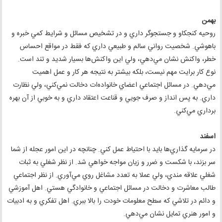
بهمن
روحيه كنجكاو و جستجوگر داري و در تشخيص مسائل و شرايط كمي خبره و
باهوشي. شخصيت رواني سالم و طبيعي داري كه فقط در مواقع احساس
خطر، واكنش نشان مي‌دهي، ولي اين واكنش‌ها بسيار شديد و تند است.
نوع كار برايت مهم نيست، بلكه بيشتر به نتيجه هر كار و عمل اهميت
مي‌دهي. در مسائل اجتماعي اعضاي خانواده‌ات دخالت نمي‌كني، ولي نظارت
داري. به پس انداز و صرف جويي و قناعت اعتقاد داري و به خوبي از آن بهره
برداري مي‌كني.
اسفند
در سرمايه گذاري‌ها بايد با احتياط عمل كني. چنانچه در اين امور عجله از شما
سر بزند، با شكست و ضرر و زيان مواجه خواهي شد. از نظر شغلي به ثبات
شغلي علاقه مندي، ولي عملا به تعدد مشاغل روي ‌مي‌آوري. از نظر اجتماعي
طالب معاشرت و دخالت در مسائل اجتماعي و خانوادگي هستي. اهل آموزشي
و دائم در تلاشي كه سطح معلومات خودت را بالا ببري. اهل تفكري و به ادبيات
و امور هنري تمايل نشان مي‌دهي.