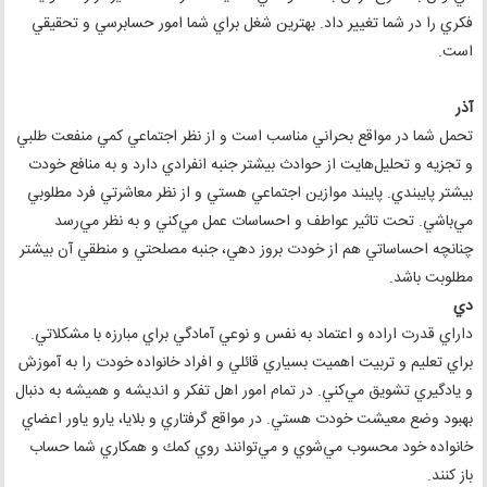
فكري را در شما تغيير داد. بهترين شغل براي شما امور حسابرسي و تحقيقي
است.
آذر
تحمل شما در مواقع بحراني مناسب است و از نظر اجتماعي كمي منفعت طلبي
و تجزيه و تحليل‌هايت از حوادث بيشتر جنبه انفرادي دارد و به منافع خودت
بيشتر پايبندي. پايبند موازين اجتماعي هستي و از نظر معاشرتي فرد مطلوبي
مي‌باشي. تحت تاثير عواطف و احساسات عمل مي‌كني و به نظر مي‌رسد
چنانچه احساساتي هم از خودت بروز دهي، جنبه مصلحتي و منطقي آن بيشتر
مطلوبت باشد.
دي
داراي قدرت اراده و اعتماد به نفس و نوعي آمادگي براي مبارزه با مشكلاتي.
براي تعليم و تربيت اهميت بسياري قائلي و افراد خانواده خودت را به آموزش
و يادگيري تشويق مي‌كني. در تمام امور اهل تفكر و انديشه و هميشه به دنبال
بهبود وضع معيشت خودت هستي. در مواقع گرفتاري و بلايا، يارو ياور اعضاي
خانواده خود محسوب مي‌شوي و مي‌توانند روي كمك و همكاري شما حساب
باز كنند.