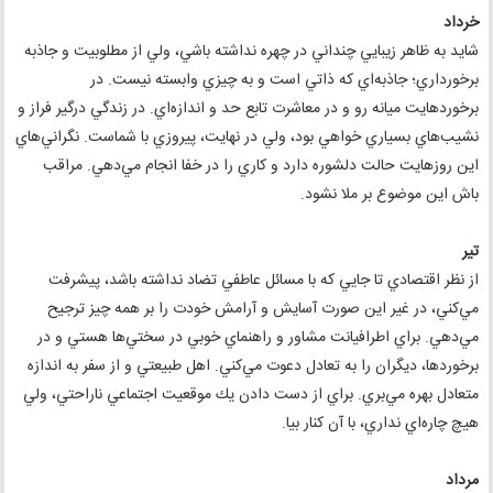
خرداد
شايد به ظاهر زيبايي چنداني در چهره نداشته باشي، ولي از مطلوبيت و جاذبه
برخورداري؛ جاذبه‌اي كه ذاتي است و به چيزي وابسته نيست. در
برخورد‌هايت ميانه رو و در معاشرت تابع حد و اندازه‌اي. در زندگي درگير فراز و
نشيب‌هاي بسياري خواهي بود، ولي در نهايت، پيروزي با شماست. نگراني‌هاي
اين روزهايت حالت دلشوره دارد و كاري را در خفا انجام مي‌دهي. مراقب
باش اين موضوع بر ملا نشود.
تير
از نظر اقتصادي تا جايي كه با مسائل عاطفي تضاد نداشته باشد، پيشرفت
مي‌كني، در غير اين صورت آسايش و آرامش خودت را بر همه چيز ترجيح
مي‌دهي. براي اطرافيانت مشاور و راهنماي خوبي در سختي‌ها هستي و در
برخوردها، ديگران را به تعادل دعوت مي‌كني. اهل طبيعتي و از سفر به اندازه
متعادل بهره مي‌بري. براي از دست دادن يك موقعيت اجتماعي ناراحتي، ولي
هيچ چاره‌اي نداري، با آن كنار بيا.
مرداد