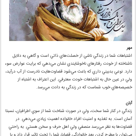
مهر
اشتباهات شما در زندگي ناشي از خصلت‌هاي ذاتي است و گاهي به دلايل
ناشناخته از خودت رفتارهاي ناخوشايندي نشان مي‌دهي كه برايت عوارض سوء
دارد. نوعي بدبيني داري كه باعث مي‌شود قضاوت‌هايت نادرست از آب درآيد،
ولي در عين حال به اشتباهات خودت معترفي. اين اعتراف به اشتباه از
خصيصه‌هاي خوب شماست كه در زندگي به دادت مي‌رسد.
آبان
زندگي در كنار شما سخت، ولي در صورت شناخت شما از سوي اطرافيان، نسبتا
آسان است. به تغذيه و امنيت افراد خانواده اهميت زيادي مي‌دهي. در
قضاوت‌ها به نظر مي‌رسد منصفي ولي اهل حرف و سخن هستي. به راحتي
مي‌توان با مطرح كردن بعد خانوادگي قضايا، شما را تحت تاثير قرار داد و يا