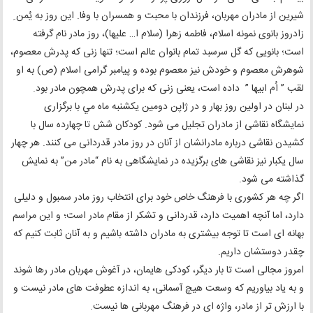
شیرین از مادران مهربان، فرزندان با محبت و همسران با وفا. این روز به یُمن ِ
زادروز بانوی نمونه اسلام، فاطمه زهرا (سلام ا… علیها)، روز مادر نام گرفته
است؛ بانویی كه گل سرسبد تمام بانوان عالم است؛ تنها زنی كه پدرش معصوم،
شوهرش معصوم و خودش نیز معصوم بوده و پیامبر گرامی اسلام (ص) به او
لقب ” اُم ابیها ” داده است، یعنی زنی كه برای پدرش همچون مادر بود.
در لبنان در اولین روز بهار و در ژاپن دومین یكشنبه ماه مي با برگزاری
نمایشگاه نقاشی از مادران تجلیل می شود. كودكان شش تا چهارده سال با
كشیدن نقاشی درباره مادرانشان از آنان در روز مادر قدردانی می كنند. هر چهار
سال یكبار نیز نقاشی های برگزیده در نمایشگاهی به نام “مادر من” به نمایش
گذاشته می شود.
اگر چه هر كشوری با فرهنگ خاص خود برای انتخاب روز مادر سمبول و دلیلی
دارد، اما آنچه اهمیت دارد، قدردانی و تشكر از مقام مادر است؛ و این مراسم
بهانه ای است تا توجه بیشتری به مادران داشته باشیم و به آنان ثابت كنیم كه
چقدر دوستشان داریم.
امروز مجالی است تا بار دیگر، کودکی هایمان، در آغوش مهربان مادر رها شوند
و به یاد بیاوریم که وسعت هیچ آسمانی، به اندازه عطوفت های مادر نیست و
با ارزش تر از مادر، واژه ای در فرهنگ مهربانی ها نیست.