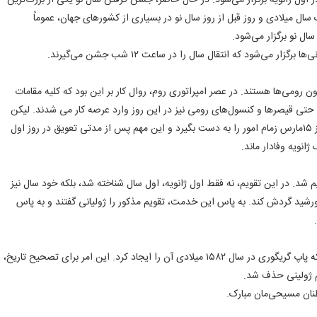
هر سال، آخرین روز یک سال میلادی و روز قبل از روز سال نو در بسیاری از کشورهای جهان، عموماً
 سال نو برگزار می‌شود.
ی‌شود که انتقال سال را در ساعت ۱۲ شب جشن می‌گیرند.
ن رومی‌ها هستند. در عصر امپراتوری روم، روال کار بر این بود که کلیه مقامات
ت قرار می‌دادند، حتی قیصرها و کنسول‌های رومی نیز در این روز وارد عرصه کار می شدند. لیکن
چون کنسول (فول دیویس نوبیلیور) به دلایلی چند موفق شد در روز ۱۵مارس زمام امور را به دست بگیرد و این مهم پس از مدتی تعویق در روز اول
ژانویه وفادار ماند.
ر تنظیم شد. در این تقویم، نه فقط اول ژانویه، اول سال شناخته شد، بلکه خود سال نیز
ور خورشید گردش کند. به پاس این خدمت، تقویم مذکور را ژولیانی گفتند و به پاس
تقریباً همه کشورهای جهان از گاه‌شماری گریگوری استفاده می‌کنند که پاپ گریگوری در سال ۱۵۸۲ میلادی آن را ایجاد کرد. این امر برای تصحیح تاریخ،
نان مسیحی‌مان مبارک.