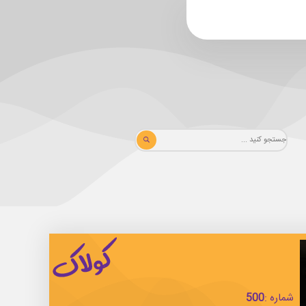
شماره :
500