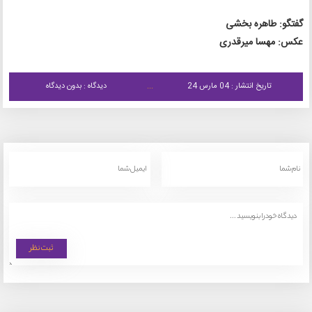
گفتگو: طاهره بخشی
عکس: مهسا میرقدری
تاریخ انتشار : 04 مارس 24
دیدگاه : بدون دیدگاه