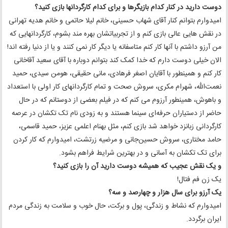
دوست دارید در کنار کدام بازیگرها و برای کدام کارگردانها بازی کنید؟
️امیدوارم بتوانم کنار آقای شهاب حسینی، خانم لیلا حاتمی و خانم هدیه تهرانی
در نقش هایی عالی بازی کنم و از تجربیاتشان بهره‌ مند بشوم، کارگردانهایی که
من آرزو داشتم با آنها کار کنم متاسفانه یا دیگر کار نمی کنند و یا از دنیا رفته اند!
الان خیلی دوست دارم که خدا کمک کند بتوانم دوباره با آقای سعید آقاخانی
کار کنم و همینطور با آقایان اصغر فرهادی، مانی حقیقی، هومن سیدی، حمید
نعمت‌الله، شهرام مکری، سروش صحت و تمام کارگردانهای کار اولی با استعداد
و باهوش، همینطور آرزوم می کنم که در فیلم بعضی از دوستانم که در حال
حاضر از دستیاران حرفه‌ای سینما هستند و به زودی نام تک تکشان در عرصه‌
کارگردانی زبانزد خواهد شد بازی کنم، مثل بهنام اعلمی عزیز، حمید قاسمی،
حامد مختاری، سروش حسین‌جانی و مرضیه زرتشت، امیدوارم که کار کردن
برای تک تکشان به آسانی و در بهترین شرایط فراهم بشود.
و یک نقش عجیب که همیشه دوست دارید آن را بازی کنید؟
یک زن فم فتال!
یک آرزو برای سال هزار و چهارصد و سه؟
امیدوارم که نشاط و زندگی، پول و برکت، حال خوب و سلامت به زندگی مردم
ایران برگردد.