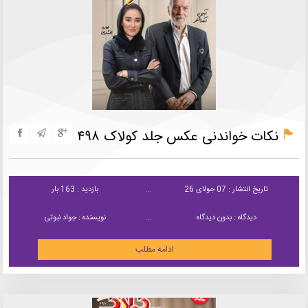
نکات خواندنی عکس جلد کولاک ۴۹۸
تاریخ انتشار : 07 جولای 26
بازدید : 163 بار
دیدگاه : بدون دیدگاه
نویسنده : جواد نبوتی
ادامه مطلب