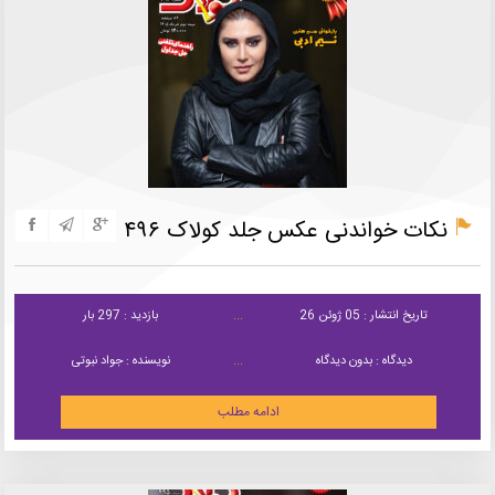
نکات خواندنی عکس جلد کولاک ۴۹۶
تاریخ انتشار : 05 ژوئن 26
بازدید : 297 بار
دیدگاه : بدون دیدگاه
نویسنده : جواد نبوتی
ادامه مطلب