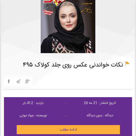
نکات خواندنی عکس روی جلد کولاک ۴۹۵
تاریخ انتشار : 21 مه 26
بازدید : 412 بار
دیدگاه : بدون دیدگاه
نویسنده : جواد نبوتی
ادامه مطلب