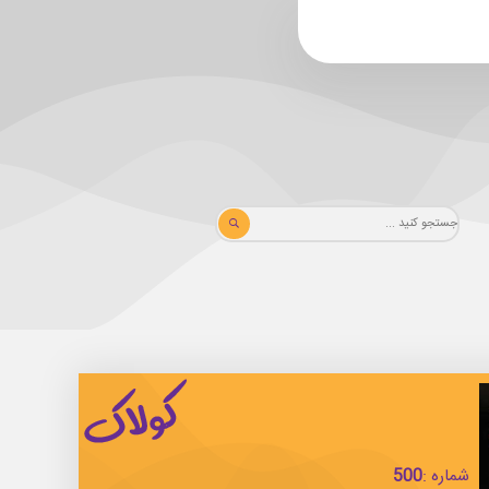
شماره :
500