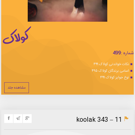
شماره :
499
نکات خواندنی کولاک ۴۹۹
اسامی برندگان کولاک ۴۹۵
نوع جوایز کولاک ۴۹۹
مشاهده جلد
koolak 343 – 11