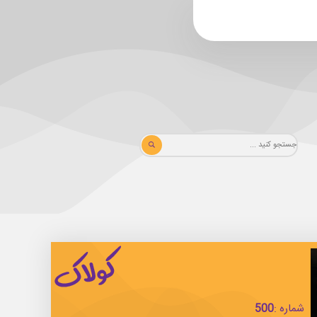
شماره :
500