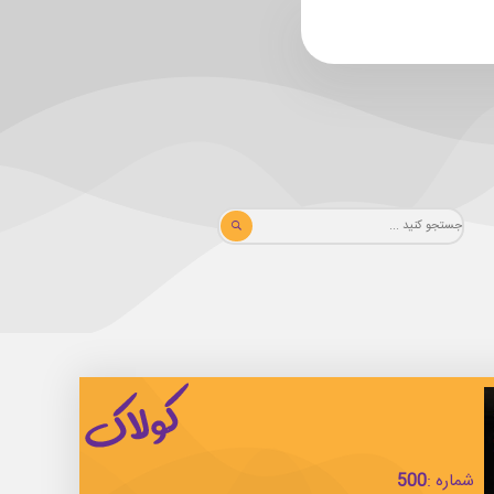
شماره :
500