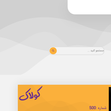
شماره :
500