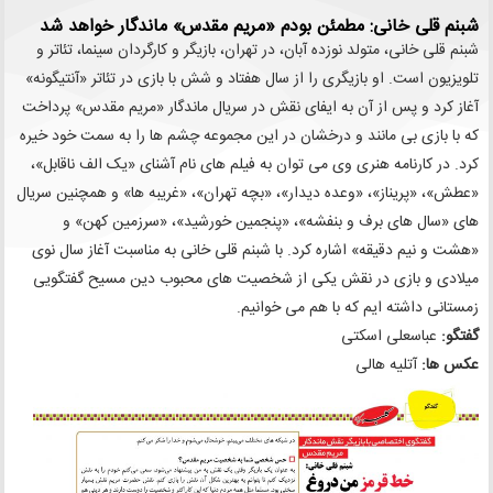
شبنم قلی خانی: مطمئن بودم «مریم مقدس» ماندگار خواهد شد
شبنم قلی خانی، متولد نوزده آبان، در تهران، بازیگر و کارگردان سینما، تئاتر و
تلویزیون است. او بازیگری را از سال هفتاد و شش با بازی در تئاتر «آنتیگونه»
آغاز کرد و پس از آن به ایفای نقش در سریال ماندگار «مریم مقدس» پرداخت
که با بازی بی مانند و درخشان در این مجموعه چشم ها را به سمت خود خیره
کرد. در کارنامه هنری وی می توان به فیلم های نام آشنای «یک الف ناقابل»،
«عطش»، «پریناز»، «وعده دیدار»، «بچه تهران»، «غریبه ها» و همچنین سریال
های «سال های برف و بنفشه»، «پنجمین خورشید»، «سرزمین کهن» و
«هشت و نیم دقیقه» اشاره کرد. با شبنم قلی خانی به مناسبت آغاز سال نوی
میلادی و بازی در نقش یکی از شخصیت های محبوب دین مسیح گفتگویی
زمستانی داشته ایم که با هم می خوانیم.
گفتگو:
عباسعلی اسکتی
عکس ها:
آتلیه هالی