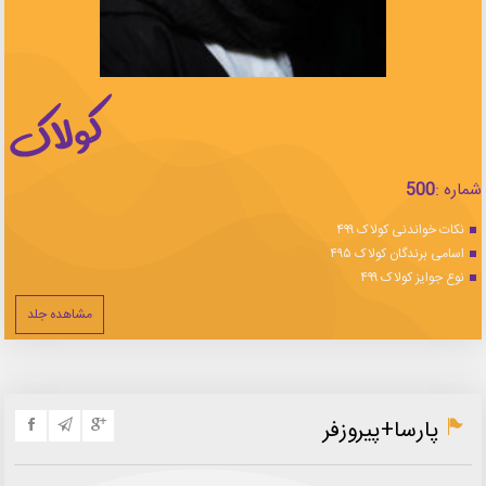
شماره :
500
نکات خواندنی کولاک ۴۹۹
اسامی برندگان کولاک ۴۹۵
نوع جوایز کولاک ۴۹۹
مشاهده جلد
پارسا+پیروزفر