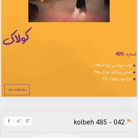
شماره :
499
نکات خواندنی کولاک ۴۹۹
اسامی برندگان کولاک ۴۹۵
نوع جوایز کولاک ۴۹۹
مشاهده جلد
kolbeh 485 – 042