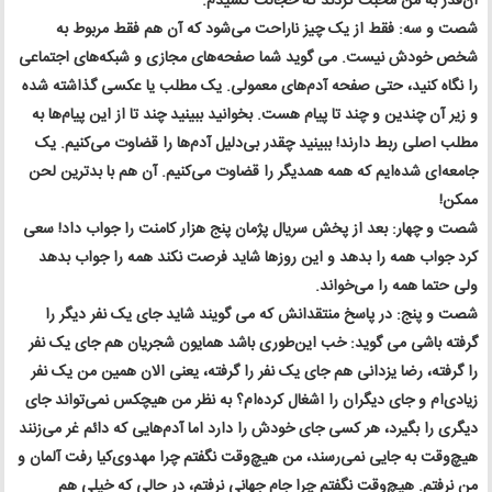
آن‌قدر به من محبت کردند که خجالت کشیدم.
شصت و سه: فقط از یک چیز ناراحت می‌شود که آن هم فقط مربوط به
شخص خودش نیست. می گوید شما صفحه‌های مجازی و شبکه‌های اجتماعی
را نگاه کنید، حتی صفحه آدم‌های معمولی. یک مطلب یا عکسی گذاشته شده
و زیر آن چندین و چند تا پیام هست. بخوانید ببینید چند تا از این پیام‌ها به
مطلب اصلی ربط دارند! ببینید چقدر بی‌دلیل آدم‌ها را قضاوت می‌کنیم. یک
جامعه‌ای شده‌ایم که همه همدیگر را قضاوت می‌کنیم. آن هم با بدترین لحن
ممکن!
شصت و چهار: بعد از پخش سریال پژمان پنج هزار کامنت را جواب داد! سعی
کرد جواب همه را بدهد و این روزها شاید فرصت نکند همه را جواب بدهد
ولی حتما همه را می‌خواند.
شصت و پنج: در پاسخ منتقدانش که می گویند شاید جای یک نفر دیگر را
گرفته باشی می گوید: خب این‌طوری باشد همایون شجریان هم جای یک نفر
را گرفته، رضا یزدانی هم جای یک نفر را گرفته، یعنی الان همین من یک نفر
زیادی‌ام و جای دیگران را اشغال کرده‌ام؟ به نظر من هیچکس نمی‌تواند جای
دیگری را بگیرد، هر کسی جای خودش را دارد اما آدم‌هایی که دائم غر می‌زنند
هیچ‌وقت به جایی نمی‌رسند، من هیچ‌وقت نگفتم چرا مهدوی‌کیا رفت آلمان و
من نرفتم. هیچ‌وقت نگفتم چرا جام جهانی نرفتم، در حالی که خیلی هم