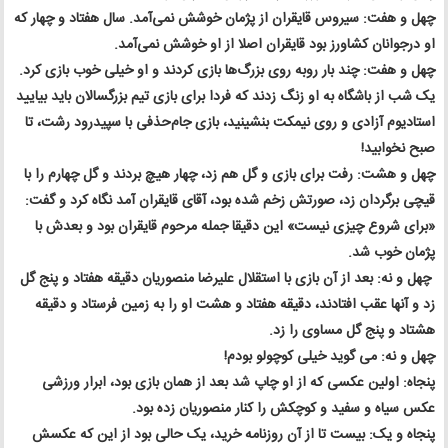
چهل و هفت: سیروس قایقران از پژمان خوشش نمی‌آمد. سال هفتاد و چهار که
او درجوانان کشاورز بود قایقران اصلا از او خوشش نمی‌آمد.
چهل و هفت: چند بار روبه ‌روی بزرگ‌ها بازی کردند و او خیلی خوب بازی کرد.
یک شب از باشگاه به او زنگ زدند که فردا برای بازی تیم بزرگسالان باید بیایید
استادیوم آزادی و روی نیمکت بنشینید، بازی جام‌حذفی با سپیدرود رشت، تا
صبح نخوابید!
چهل و هشت: رفت برای بازی و گل هم زد، چهار هیچ بردند و گل چهارم را با
قیچی برگردان زد، صورتش زخم شده بود، آقای قایقران آمد نگاه کرد و گفت:
«برای شروع چیزی نیست» این دقیقا جمله مرحوم قایقران بود و بعدش با
پژمان خوب شد.
چهل و نه: بعد از آن بازی با استقلال علیرضا منصوریان دقیقه هفتاد و پنج گل
زد و آنها عقب افتادند، دقیقه هفتاد و هشت او را به زمین فرستاد و دقیقه
هشتاد و پنج گل مساوی را زد.
چهل و نه: می گوید خیلی کوچولو بودم!
پنجاه: اولین عکسی که از او چاپ شد بعد از همان بازی بود، ابرار ورزشی
عکس سیاه و سفید و کوچکش را کنار منصوریان زده بود.
پنجاه و یک: بیست تا از آن روزنامه خرید، یک حالی بود از این ‌که عکسش