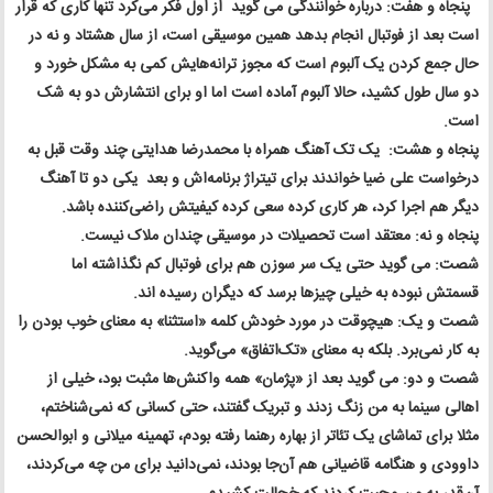
پنجاه و هفت: درباره خوانندگی می گوید از اول فکر می‌کرد تنها کاری که قرار
است بعد از فوتبال انجام بدهد همین موسیقی است، از سال هشتاد و نه در
حال جمع کردن یک آلبوم است که مجوز ترانه‌هایش‌ کمی به مشکل خورد و
دو سال طول کشید، حالا آلبوم آماده است اما او برای انتشارش دو به شک
است.
پنجاه و هشت: یک تک ‌آهنگ همراه با محمدرضا هدایتی چند وقت قبل به
درخواست علی ضیا خواندند برای تیتراژ برنامه‌اش و بعد یکی دو تا آهنگ
دیگر هم اجرا کرد، هر کاری کرده سعی کرده کیفیتش راضی‌کننده باشد.
پنجاه و نه: معتقد است تحصیلات در موسیقی چندان ملاک نیست.
شصت: می گوید حتی یک سر سوزن هم برای فوتبال کم نگذاشته اما
قسمتش نبوده به خیلی چیزها برسد که دیگران رسیده اند.
شصت و یک: هیچوقت در مورد خودش کلمه «استثنا» به معنای خوب بودن را
به کار نمی‌برد. بلکه به معنای «تک‌اتفاق» می‌گوید.
شصت و دو: می گوید بعد از «پژمان» همه واکنش‌ها مثبت بود، خیلی از
اهالی سینما به من زنگ زدند و تبریک گفتند، حتی کسانی که نمی‌شناختم‌،
مثلا برای تماشای یک تئاتر از بهاره رهنما رفته بودم، تهمینه میلانی و ابوالحسن
داوودی و هنگامه قاضیانی هم آن‌جا بودند، نمی‌دانید برای من چه می‌کردند،