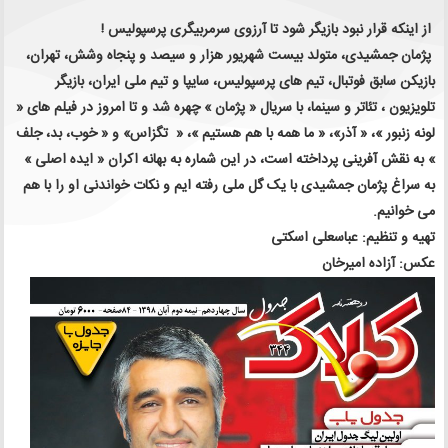
از اینکه قرار نبود بازیگر شود تا آرزوی سرمربیگری پرسپولیس !
پژمان جمشیدی، متولد بیست شهریور هزار و سیصد و پنجاه وشش، تهران،
بازیکن سابق فوتبال، تیم های پرسپولیس، سایپا و تیم ملی ایران، بازیگر
تلویزیون ، تئاتر و سینما، با سریال « پژمان » چهره شد و تا امروز در فیلم های «
لونه زنبور »، « آذر»، « ما همه با هم هستیم »، « تگزاس» و « خوب، بد، جلف
» به نقش آفرینی پرداخته است، در این شماره به بهانه اکران « ایده اصلی »
به سراغ پژمان جمشیدی با یک گل ملی رفته ایم و نکات خواندنی او را با هم
می خوانیم.
تهیه و تنظیم: عباسعلی اسکتی
عکس: آزاده امیرخان