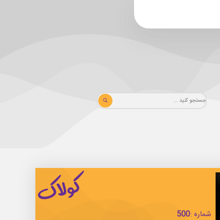
شماره :
500