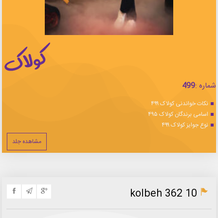
شماره :
499
نکات خواندنی کولاک ۴۹۹
اسامی برندگان کولاک ۴۹۵
نوع جوایز کولاک ۴۹۹
مشاهده جلد
kolbeh 362 10