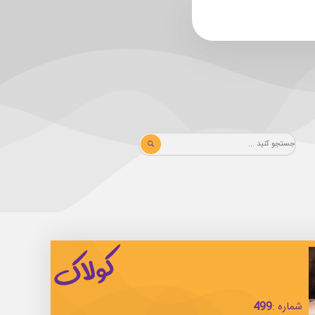
شماره :
499