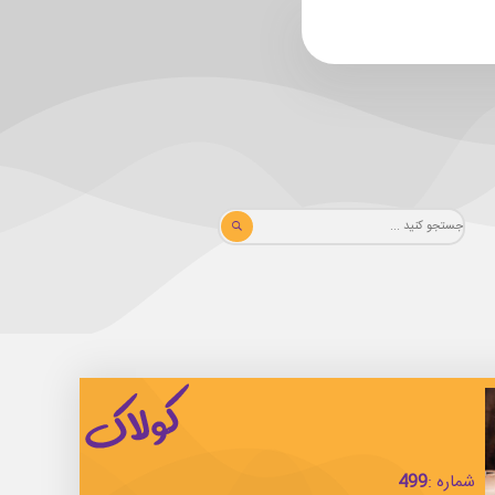
شماره :
499