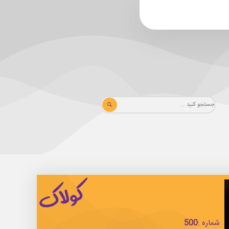
شماره :
500