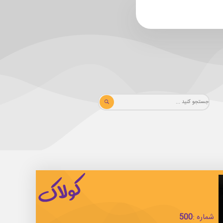
شماره :
500