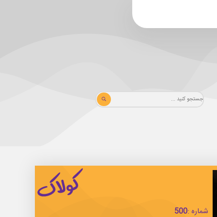
شماره :
500