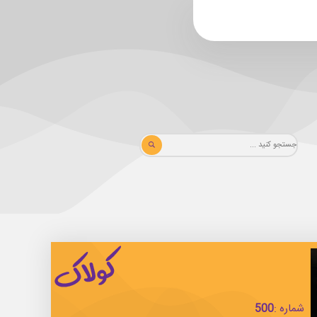
شماره :
500