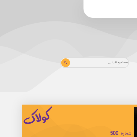
شماره :
500