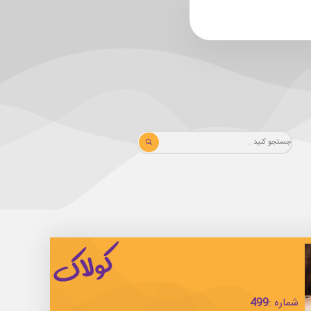
شماره :
499