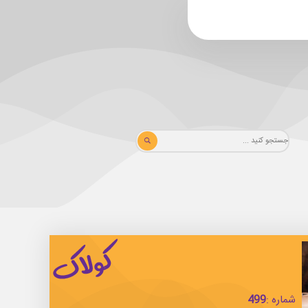
شماره :
499