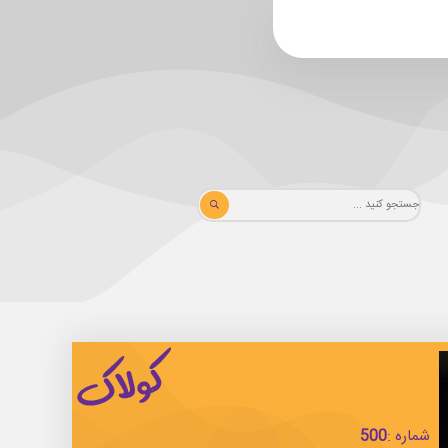
شماره :
500