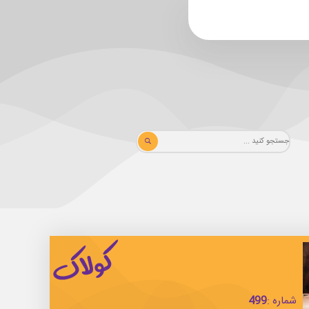
شماره :
499