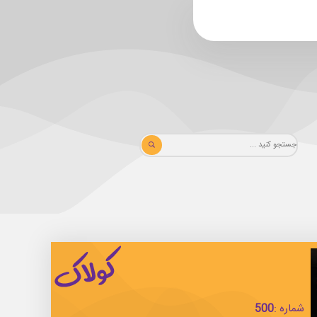
شماره :
500