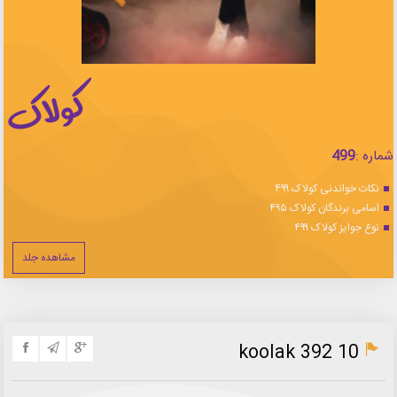
شماره :
499
نکات خواندنی کولاک ۴۹۹
اسامی برندگان کولاک ۴۹۵
نوع جوایز کولاک ۴۹۹
مشاهده جلد
koolak 392 10