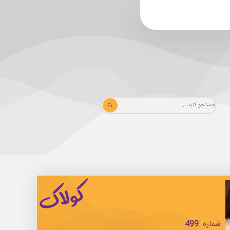
شماره :
499