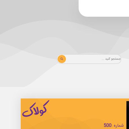
شماره :
500