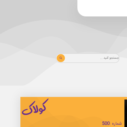
شماره :
500