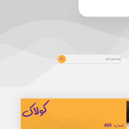
شماره :
499